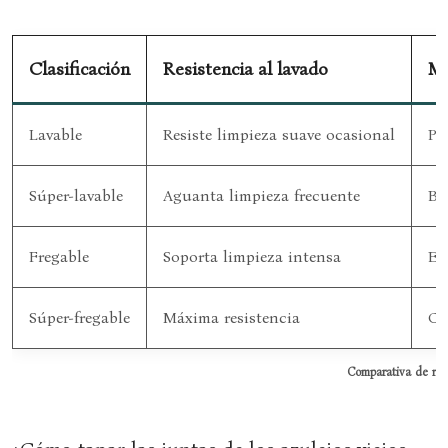
Clasificación
Resistencia al lavado
Mé
Lavable
Resiste limpieza suave ocasional
Pa
Súper-lavable
Aguanta limpieza frecuente
Ba
Fregable
Soporta limpieza intensa
Es
Súper-fregable
Máxima resistencia
Ce
Comparativa de res