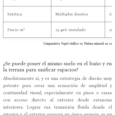
Estética
Múltiples diseños
Ac
Precio m²
15-40€ instalado
25-
Comparativa: Papel vinílico vs. Pintura mineral en coci
¿Se puede poner el mismo suelo en el baño y en
la terraza para unificar espacios?
Absolutamente sí, y es una estrategia de diseño muy
potente para crear una sensación de amplitud y
continuidad visual, especialmente en pisos o casas
con acceso directo al exterior desde estancias
interiores. Lograr esa transición fluida donde el
interior y el exterior parecen un único espacio es un